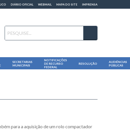
LICO
DIÁRIO OFICIAL
WEBMAIL
MAPA DO SITE
IMPRENSA
NOTIFICAÇÕES
SECRETARIAS
AUDIÊNCIAS
DE RECURSO
RESOLUÇÃO
E
MUNICIPAIS
PÚBLICAS
FEDERAL
ambém para a aquisição de um rolo compactador