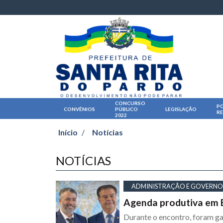
CONCURSO
PO
CONVÊNIOS
PÚBLICO
LEGISLAÇÃO
R
2022
Início
/
Notícias
NOTÍCIAS
ADMINISTRAÇÃO E GOVERNO
Agenda produtiva em Br
Durante o encontro, foram g