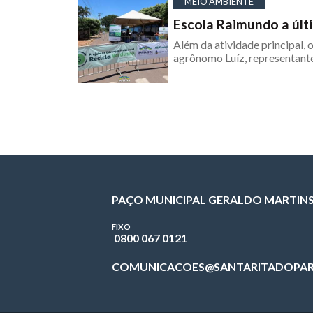
MEIO AMBIENTE
Escola Raimundo a últ
Além da atividade principal, 
agrônomo Luíz, representan
PAÇO MUNICIPAL GERALDO MARTIN
FIXO
0800 067 0121
COMUNICACOES@SANTARITADOPAR