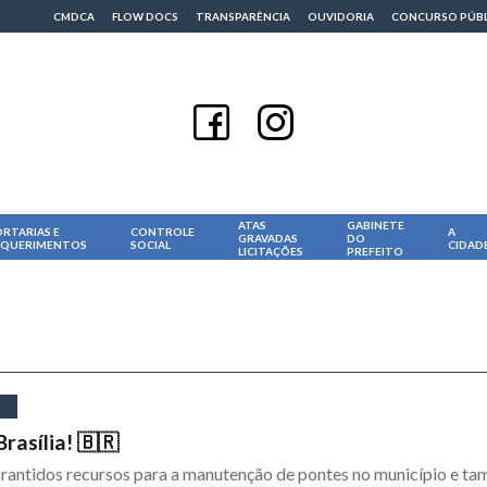
CMDCA
FLOW DOCS
TRANSPARÊNCIA
OUVIDORIA
CONCURSO PÚB
ATAS
GABINETE
RTARIAS E
CONTROLE
A
GRAVADAS
DO
EQUERIMENTOS
SOCIAL
CIDAD
LICITAÇÕES
PREFEITO
asília! 🇧🇷
arantidos recursos para a manutenção de pontes no município e t