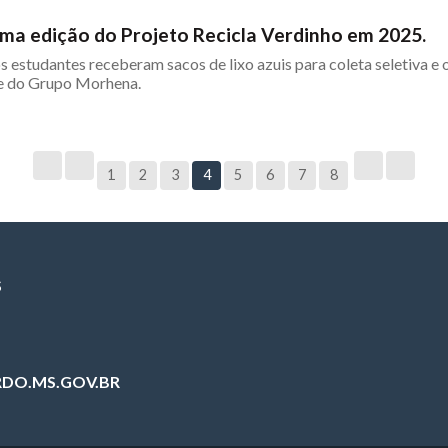
ima edição do Projeto Recicla Verdinho em 2025.
os estudantes receberam sacos de lixo azuis para coleta seletiva 
te do Grupo Morhena.
1
2
3
4
5
6
7
8
S
DO.MS.GOV.BR