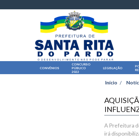
CONCURSO
PO
CONVÊNIOS
PÚBLICO
LEGISLAÇÃO
R
2022
Início
/
Notíc
AQUISIÇÃ
INFLUEN
A Prefeitura d
irá disponibil