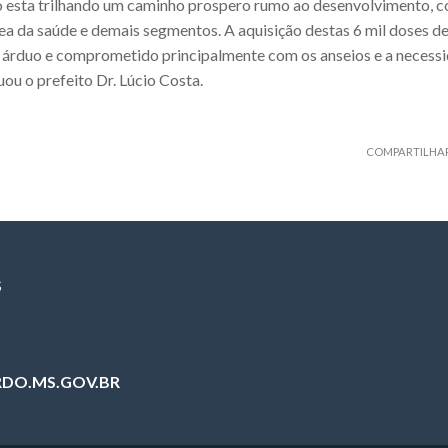
 esta trilhando um caminho prospero rumo ao desenvolvimento, c
ea da saúde e demais segmentos. A aquisição destas 6 mil doses de 
 árduo e comprometido principalmente com os anseios e a necessi
ou o prefeito Dr. Lúcio Costa.
COMPARTILHA
S
DO.MS.GOV.BR