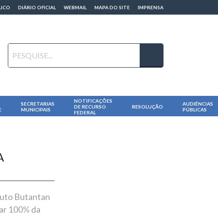
LICO
DIÁRIO OFICIAL
WEBMAIL
MAPA DO SITE
IMPRENSA
NOTIFICAÇÕES
SECRETARIAS
AUDIÊNCIAS
DE RECURSO
RESOLUÇÃO
E
MUNICIPAIS
PÚBLICAS
FEDERAL
A
ituto Butantan
zar 100% da