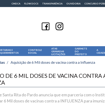
CMDCA
FLOW DOCS
TRANSPARÊNCIA
OUVIDORIA
CONCURSO PÚB
ATAS
GABINETE
RTARIAS E
CONTROLE
A
GRAVADAS
DO
EQUERIMENTOS
SOCIAL
CIDAD
LICITAÇÕES
PREFEITO
ias
/
Aquisição de 6 Mil doses de vacina contra a Influenza
O DE 6 MIL DOSES DE VACINA CONTRA 
ZA
e Santa Rita do Pardo anuncia que em parceria com o Inst
izar 6 Mil doses de vacinas contra a INFLUENZA para imuni