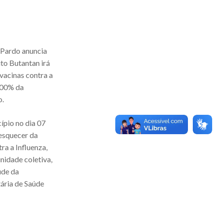
o Pardo anuncia
to Butantan irá
 vacinas contra a
100% da
o.
ípio no dia 07
esquecer da
a a Influenza,
nidade coletiva,
úde da
ária de Saúde