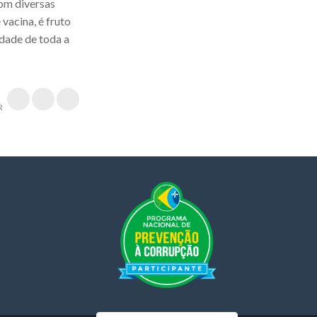
om diversas
vacina, é fruto
dade de toda a
R