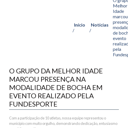
O grup
Melhor
Idade
marcou
presenç
Início
Notícias
modali
/
/
de boc
evento
realiza
pela
Fundes
O GRUPO DA MELHOR IDADE
MARCOU PRESENÇA NA
MODALIDADE DE BOCHA EM
EVENTO REALIZADO PELA
FUNDESPORTE
Com a participação de 10 atletas, nossa equipe representou o
município com muito orgulho, demonstrando dedicação, entusiasmo