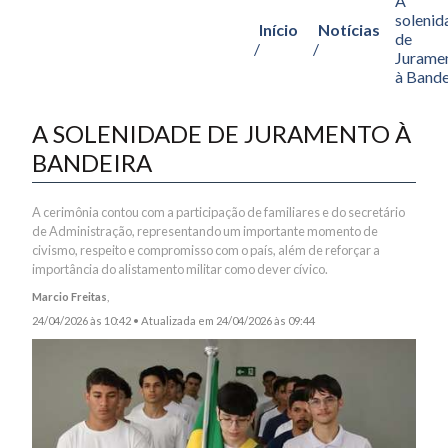
A
solenid
Início
Notícias
de
/
/
Jurame
à Bande
A SOLENIDADE DE JURAMENTO À
BANDEIRA
A cerimônia contou com a participação de familiares e do secretário
de Administração, representando um importante momento de
civismo, respeito e compromisso com o país, além de reforçar a
importância do alistamento militar como dever cívico.
Marcio Freitas
,
24/04/2026 às 10:42 •
Atualizada em 24/04/2026 às 09:44