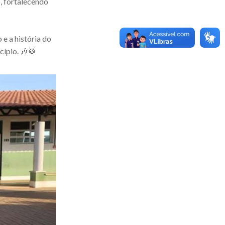
o, fortalecendo
 e a história do
cípio. 🎶🥁