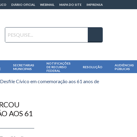
LICO
DIÁRIO OFICIAL
WEBMAIL
MAPA DO SITE
IMPRENSA
NOTIFICAÇÕES
SECRETARIAS
AUDIÊNCIAS
DE RECURSO
RESOLUÇÃO
E
MUNICIPAIS
PÚBLICAS
FEDERAL
 Desfile Cívico em comemoração aos 61 anos de
ARCOU
O AOS 61