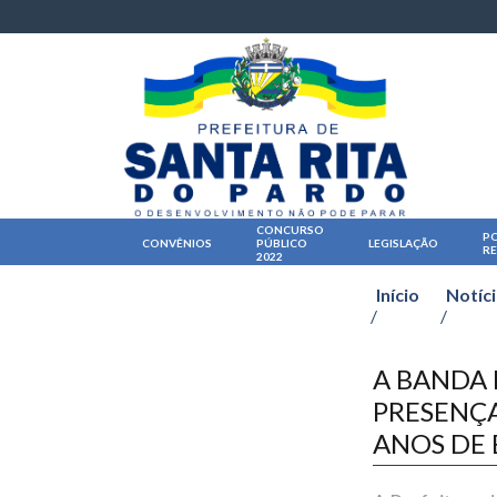
CONCURSO
PO
CONVÊNIOS
PÚBLICO
LEGISLAÇÃO
R
2022
Início
Notíc
/
/
A BANDA 
PRESENÇA
ANOS DE 