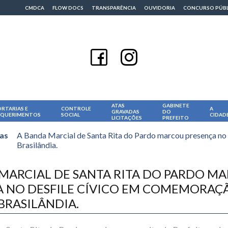
CMDCA
FLOW DOCS
TRANSPARÊNCIA
OUVIDORIA
CONCURSO PÚB
ATAS
GABINETE
RTARIAS E
CONTROLE
A
GRAVADAS
DO
EQUERIMENTOS
SOCIAL
CIDAD
LICITAÇÕES
PREFEITO
ias
A Banda Marcial de Santa Rita do Pardo marcou presença no
Brasilândia.
MARCIAL DE SANTA RITA DO PARDO M
 NO DESFILE CÍVICO EM COMEMORAÇÃ
BRASILÂNDIA.