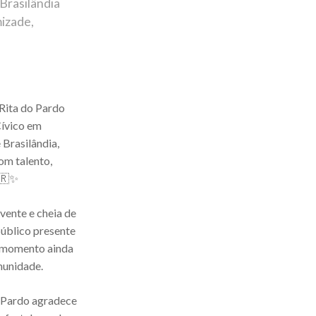
Brasilândia
mizade,
Rita do Pardo
Cívico em
Brasilândia,
om talento,
🇷✨
ente e cheia de
público presente
e momento ainda
munidade.
o Pardo agradece