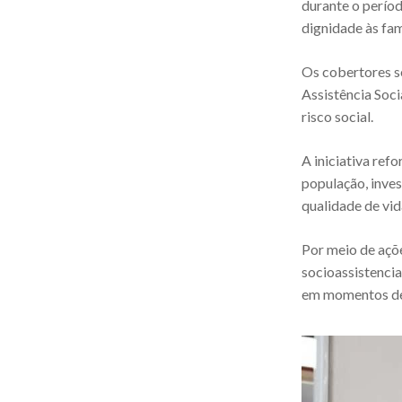
durante o perío
dignidade às fam
Os cobertores se
Assistência Soci
risco social.
A iniciativa re
população, inve
qualidade de vid
Por meio de açõ
socioassistencia
em momentos de