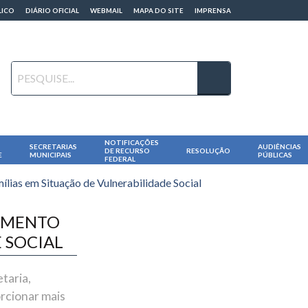
LICO
DIÁRIO OFICIAL
WEBMAIL
MAPA DO SITE
IMPRENSA
NOTIFICAÇÕES
SECRETARIAS
AUDIÊNCIAS
DE RECURSO
RESOLUÇÃO
E
MUNICIPAIS
PÚBLICAS
FEDERAL
ias em Situação de Vulnerabilidade Social
DIMENTO
 SOCIAL
taria,
rcionar mais