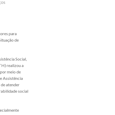
ços
ores para
Situação de
istência Social,
H) realizou a
 por meio de
e Assistência
o de atender
rabilidade social
pecialmente