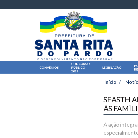
CONCURSO
PO
CONVÊNIOS
PÚBLICO
LEGISLAÇÃO
R
2022
Início
/
Notíc
SEASTH 
ÀS FAMÍL
A ação integra
especialmente