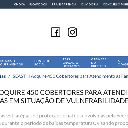
CMDCA
FLOW DOCS
TRANSPARÊNCIA
OUVIDORIA
CONCURSO PÚB
ATAS
GABINETE
RTARIAS E
CONTROLE
A
GRAVADAS
DO
EQUERIMENTOS
SOCIAL
CIDAD
LICITAÇÕES
PREFEITO
ias
/
SEASTH Adquire 450 Cobertores para Atendimento às Famíl
ADQUIRE 450 COBERTORES PARA ATEN
IAS EM SITUAÇÃO DE VULNERABILIDADE
 as estratégias de proteção social desenvolvidas pela Secre
 durante o período de baixas temperaturas, visando propo