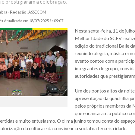
e prestigiaram a celebração.
ebra - Redação
, ASSECOM
2 •
Atualizada em 18/07/2025 às 09:07
Nesta sexta-feira, 11 de julho
Melhor Idade do SCFV realiz
edição do tradicional Baile d
reunindo alegria, música e m
evento contou com a partici
integrantes do grupo, convid
autoridades que prestigiaram
Um dos pontos altos da noite 
apresentação da quadrilha ju
pelos próprios membros da M
que encantaram o público com
ertidas e muito entusiasmo. O clima junino tomou conta do espaço
alorização da cultura e da convivência social na terceira idade.