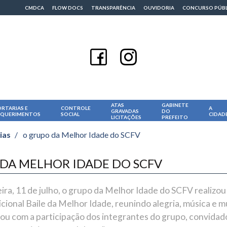
CMDCA
FLOW DOCS
TRANSPARÊNCIA
OUVIDORIA
CONCURSO PÚB
ATAS
GABINETE
RTARIAS E
CONTROLE
A
GRAVADAS
DO
EQUERIMENTOS
SOCIAL
CIDAD
LICITAÇÕES
PREFEITO
ias
/
o grupo da Melhor Idade do SCFV
DA MELHOR IDADE DO SCFV
ira, 11 de julho, o grupo da Melhor Idade do SCFV realizo
icional Baile da Melhor Idade, reunindo alegria, música e m
ou com a participação dos integrantes do grupo, convidad