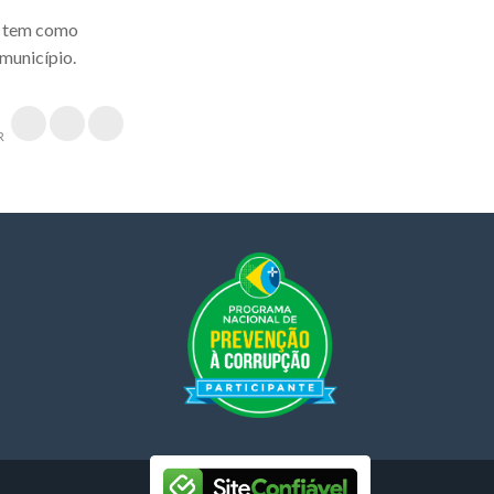
 e tem como
município.
R