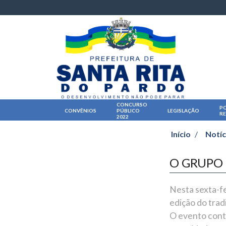
CONCURSO
PO
CONVÊNIOS
PÚBLICO
LEGISLAÇÃO
R
2022
Início
/
Notíc
O GRUPO 
Nesta sexta-fe
edição do trad
O evento cont