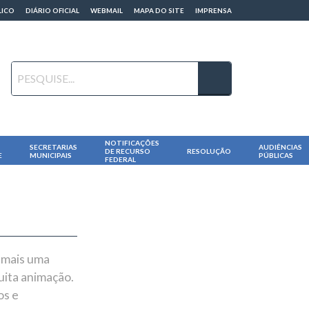
LICO
DIÁRIO OFICIAL
WEBMAIL
MAPA DO SITE
IMPRENSA
NOTIFICAÇÕES
SECRETARIAS
AUDIÊNCIAS
DE RECURSO
RESOLUÇÃO
E
MUNICIPAIS
PÚBLICAS
FEDERAL
u mais uma
uita animação.
os e