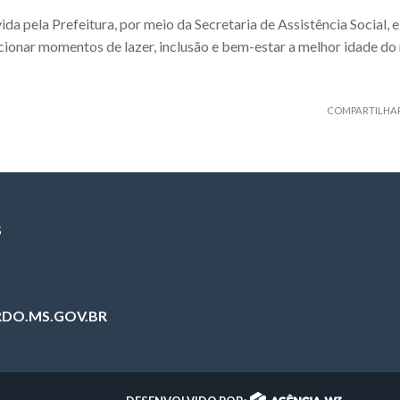
da pela Prefeitura, por meio da Secretaria de Assistência Social,
ionar momentos de lazer, inclusão e bem-estar a melhor idade do 
COMPARTILHA
S
DO.MS.GOV.BR