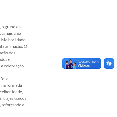
, o grupo da
ou mais uma
a Melhor Idade,
uita animação. O
pação dos
ados e
 a celebração.
foi a
nina formada
elhor Idade,
 trajes típicos,
, reforçando a