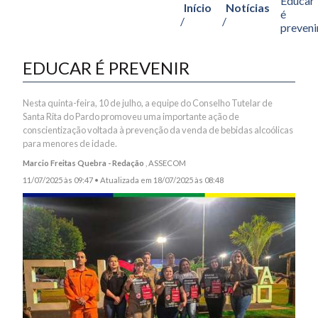
Educar
Início
Notícias
é
/
/
preveni
EDUCAR É PREVENIR
Nesta quinta-feira, 10 de julho, a equipe do Conselho Tutelar de
Santa Rita do Pardo promoveu uma importante ação de
conscientização voltada à prevenção da venda de bebidas alcoólicas
para menores de idade.
Marcio Freitas Quebra - Redação
, ASSECOM
11/07/2025 às 09:47 •
Atualizada em 18/07/2025 às 08:48