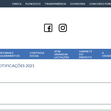
CMDCA
FLOW DOCS
TRANSPARÊNCIA
OUVIDORIA
CONCURSO PÚB
ATAS
GABINETE
RTARIAS E
CONTROLE
A
GRAVADAS
DO
EQUERIMENTOS
SOCIAL
CIDAD
LICITAÇÕES
PREFEITO
OTIFICAÇÕES 2021