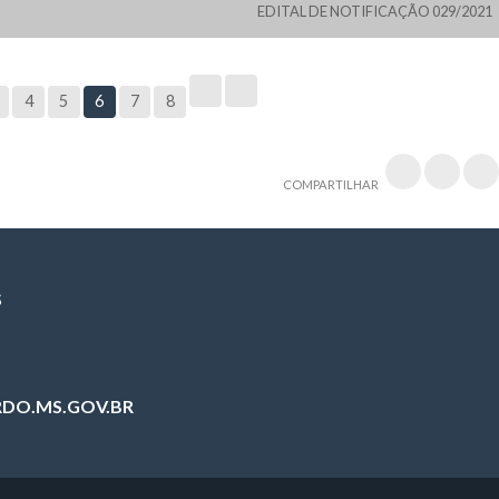
EDITAL DE NOTIFICAÇÃO 029/2021
4
5
6
7
8
COMPARTILHAR
S
DO.MS.GOV.BR