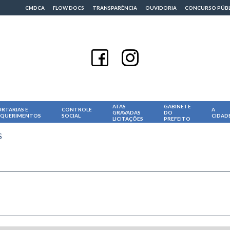
CMDCA
FLOW DOCS
TRANSPARÊNCIA
OUVIDORIA
CONCURSO PÚB
ATAS
GABINETE
RTARIAS E
CONTROLE
A
GRAVADAS
DO
EQUERIMENTOS
SOCIAL
CIDAD
LICITAÇÕES
PREFEITO
S