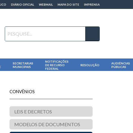
LICO
DIÁRIO OFICIAL
WEBMAIL
MAPA DO SITE
IMPRENSA
NOTIFICAÇÕES
SECRETARIAS
AUDIÊNCIAS
DE RECURSO
RESOLUÇÃO
E
MUNICIPAIS
PÚBLICAS
FEDERAL
CONVÊNIOS
LEIS E DECRETOS
MODELOS DE DOCUMENTOS